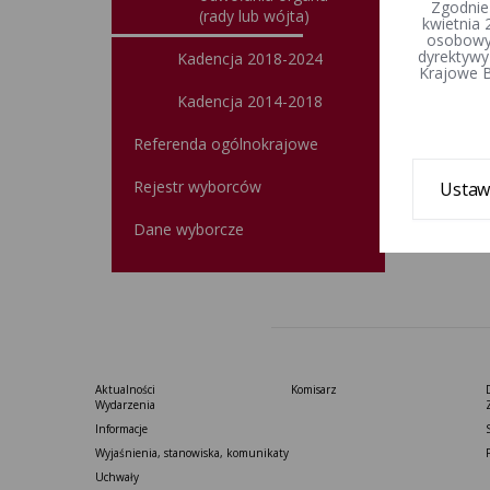
Zgodnie
(rady lub wójta)
kwietnia 
osobowyc
dyrektywy
Kadencja 2018-2024
Krajowe B
Kadencja 2014-2018
Referenda ogólnokrajowe
Rejestr wyborców
Ustaw
Dane wyborcze
Aktualności
Komisarz
Wydarzenia
Informacje
Wyjaśnienia, stanowiska, komunikaty
Uchwały