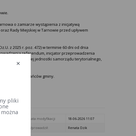
owie.
rnowa o zamiarze wystąpienia z inicjatywą
oraz Rady Miejskiej w Tarnowie przed upływem
z.U. z 2025 r. poz. 472) w terminie 60 dni od dnia
prowadzenia referendum, inicjator przeprowadzenia
nowiącego danej jednostki samorządu terytorialnego,
osowania mieszkańców gminy.
y pliki
 one
e można
Data modyfikacji
18-06-2026 11:07
Wprowadził:
Renata Dzik