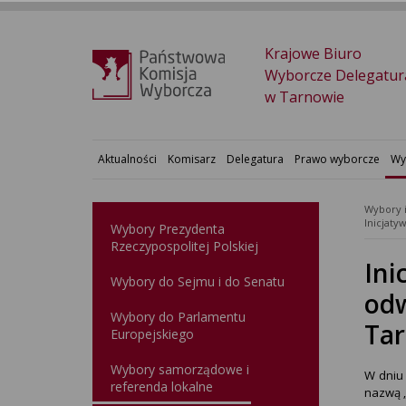
Krajowe Biuro
Wyborcze Delegatur
w Tarnowie
Aktualności
Komisarz
Delegatura
Prawo wyborcze
Wy
Wybory 
Wybory Prezydenta
Rzeczypospolitej Polskiej
Ini
Wybory do Sejmu i do Senatu
odw
Wybory do Parlamentu
Tar
Europejskiego
Wybory samorządowe i
W dni
referenda lokalne
nazwą 