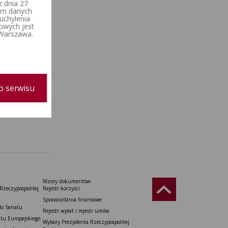
 dnia 27
iem danych
uchylenia
owych jest
 Warszawa.
o serwisu
Wzory dokumentów
Rzeczypospolitej
Rejestr korzyści
Sprawozdania finansowe
do Senatu
Rejestr wpłat i rejestr umów
tu Europejskiego
Wybory Prezydenta Rzeczypospolitej