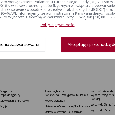
 z rozporządzeniem Parlamentu Europejskiego i Rady (UE) 2016/679 z
2016 r. w sprawie ochrony osób fizycznych w związku z przetwarzan
h i w sprawie swobodnego przepływu takich danych („RODO”) oraz 
 95/46/WE informujemy, że administratorem Pani/Pana danych osob
iuro Wyborcze z siedzibą w Warszawie, przy ul. Wiejskiej 10, 00-902
Polityka prywatności
ienia zaawansowane
Akceptuję i przechodzę d
Delegatura
Prawo wyborcze
Wybory i referenda
Zespół delegatury
Konstytucja Rzeczypospolitej Polskiej​
Wybory Prezydenta 
Polskiej
Sprawozdanie finansowe
Kodeks wyborczy
Wybory do Sejmu i 
Petycje
Ustawa o referendum ogólnokrajowym
Wybory do Parlamen
Ustawa o referendum lokalnym