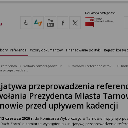
Deklaracja dostępności
a
bory i referenda
Wzory dokumentów
Finansowanie polityki
Rejestr korzyśc
i referenda
Wybory samorządowe i referenda lokalne
Wybory i referenda w toku kadencji
Kade
Inicjatywa przeprowadzenia referendum gminnego w sprawie odwołania Prezydenta Miasta Tarnowa oraz Rady Miejskiej w Tarnowie przed upływem kadencji
cjatywa przeprowadzenia refere
ołania Prezydenta Miasta Tarnow
nowie przed upływem kadencji
u
12 czerwca 2026 r.
do Komisarza Wyborczego w Tarnowie I wpłynęło powi
„Ruch Zorro” o zamiarze wystąpienia z inicjatywą przeprowadzenia ref