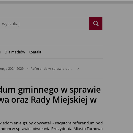
i
Dla mediów
Kontakt
ncja 2024-2029
Referenda w sprawie odwołania organu (rady lub wójta)
ndum gminnego w sprawie
a oraz Rady Miejskiej w
adomienie grupy obywateli - inicjatora referendum pod
erendum w sprawie odwołania Prezydenta Miasta Tarnowa