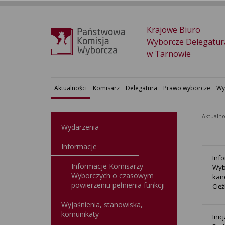
Krajowe Biuro
Wyborcze Delegatur
w Tarnowie
Aktualności
Komisarz
Delegatura
Prawo wyborcze
Wy
Aktualno
Wydarzenia
Informacje
Inf
Informacje Komisarzy
Wyb
Wyborczych o czasowym
kan
powierzeniu pełnienia funkcji
Cię
Wyjaśnienia, stanowiska,
komunikaty
Ini