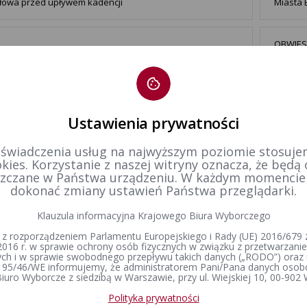
łowa przed upływem kadencji
Miasta 
OBWIES
marca 2
 zostać kandydatem na członka obwodowej komisji
Polskie
orczej?
Parlame
siedzib
Ustawienia prywatności
tanowienia Komisarza Wyborczego w Tarnowie II z dnia
Postano
 świadczenia usług na najwyższym poziomie stosujem
marca 2024 w sprawie utworzenia odrębnych obwodów
29 lute
kies. Korzystanie z naszej witryny oznacza, że będą
sowania w wyborach organów jednostek samorządu
głosow
zczane w Państwa urządzeniu. W każdym momenci
torialnego.
terytori
dokonać zmiany ustawień Państwa przeglądarki.
Klauzula informacyjna Krajowego Biura Wyborczego
Postano
tanowienie Komisarza Wyborczego w Tarnowie I
sprawie
 z rozporządzeniem Parlamentu Europejskiego i Rady (UE) 2016/679 z
eniające postanowienie w sprawie podziału gminy na
Gminie
2016 r. w sprawie ochrony osób fizycznych w związku z przetwarzan
łe obwody głosowania, ustalenia ich numerów, granic oraz
h i w sprawie swobodnego przepływu takich danych („RODO”) oraz 
samorzą
zib obwodowych komisji wyborczych - 29 lutego 2024 r.
 95/46/WE informujemy, że administratorem Pani/Pana danych osob
2024 r.
iuro Wyborcze z siedzibą w Warszawie, przy ul. Wiejskiej 10, 00-902
Polityka prywatności