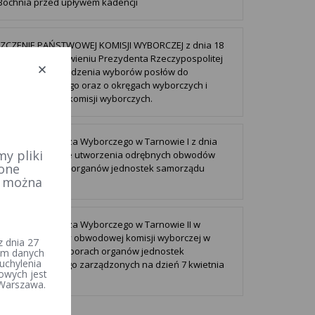
Bochnia przed upływem kadencji
ZCZENIE PAŃSTWOWEJ KOMISJI WYBORCZEJ z dnia 18
024 r. o postanowieniu Prezydenta Rzeczypospolitej
j w sprawie zarządzenia wyborów posłów do
ntu Europejskiego oraz o okręgach wyborczych i
ach okręgowych komisji wyborczych.
wienia Komisarza Wyborczego w Tarnowie I z dnia
y pliki
go 2024 w sprawie utworzenia odrębnych obwodów
 one
ania w wyborach organów jednostek samorządu
e można
alnego.
wienie Komisarza Wyborczego w Tarnowie II w
 zmiany siedziby obwodowej komisji wyborczej w
 dnia 27
 Szczurowa w wyborach organów jednostek
iem danych
uchylenia
du terytorialnego zarządzonych na dzień 7 kwietnia
owych jest
 Warszawa.