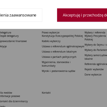
1
2
3
4
5
ienia zaawansowane
Akceptuję i przechodzę d
Delegatura
Prawo wyborcze
Wybory i referenda
Zespół delegatury
Konstytucja Rzeczypospolitej Polskiej​
Wybory Prezydenta 
Polskiej
Sprawozdanie finansowe
Kodeks wyborczy
Wybory do Sejmu i 
Petycje
Ustawa o referendum ogólnokrajowym
Wybory do Parlamen
Ustawa o referendum lokalnym
Wybory samorządowe
Ustawa o partiach politycznych
lokalne
Wyjaśnienia, stanowiska i
Referenda ogólnokr
komunikaty
Rejestr wyborców
Wyroki i postanowienia sądów
Dane wyborcze
Dla mediów
Kontakt
Informacje prasowe
Kontakt dla dziennikarzy
Spoty