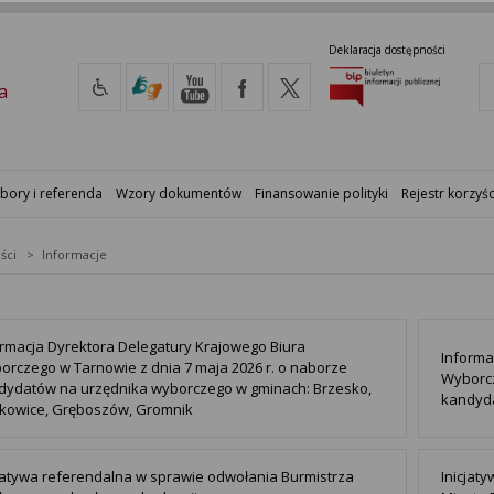
Deklaracja dostępności
a
bory i referenda
Wzory dokumentów
Finansowanie polityki
Rejestr korzyśc
ści
Informacje
ormacja Dyrektora Delegatury Krajowego Biura
Informa
orczego w Tarnowie z dnia 7 maja 2026 r. o naborze
Wyborcz
dydatów na urzędnika wyborczego w gminach: Brzesko,
kandyd
żkowice, Gręboszów, Gromnik
cjatywa referendalna w sprawie odwołania Burmistrza
Inicjat