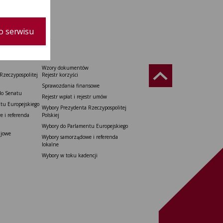
6
o serwisu
Wzory dokumentów
Rzeczypospolitej
Rejestr korzyści
Sprawozdania finansowe
do Senatu
Rejestr wpłat i rejestr umów
tu Europejskiego
Wybory Prezydenta Rzeczypospolitej
 i referenda
Polskiej
Wybory do Parlamentu Europejskiego
ajowe
Wybory samorządowe i referenda
lokalne
Wybory w toku kadencji