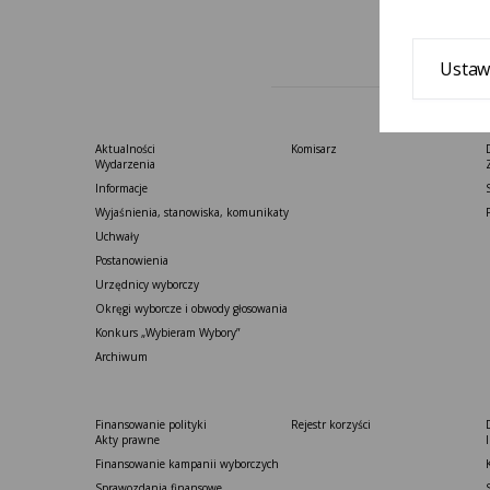
Ustaw
Aktualności
Komisarz
Wydarzenia
Informacje
Wyjaśnienia, stanowiska, komunikaty
Uchwały
Postanowienia
Urzędnicy wyborczy
Okręgi wyborcze i obwody głosowania
Konkurs „Wybieram Wybory”
Archiwum
Finansowanie polityki
Rejestr korzyści
Akty prawne
Finansowanie kampanii wyborczych
Sprawozdania finansowe