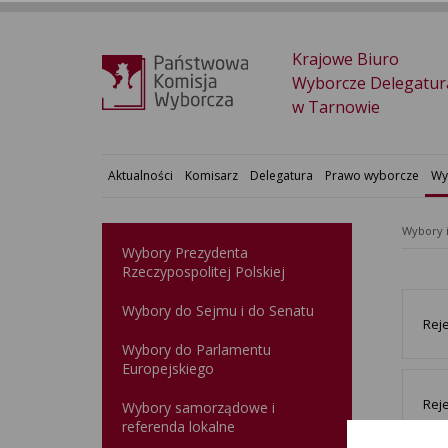
Krajowe Biuro
Wyborcze Delegatur
w Tarnowie
Aktualności
Komisarz
Delegatura
Prawo wyborcze
Wy
Wybory 
Wybory Prezydenta
Rzeczypospolitej Polskiej
Wybory do Sejmu i do Senatu
Rej
Wybory do Parlamentu
Europejskiego
Rej
Wybory samorządowe i
referenda lokalne