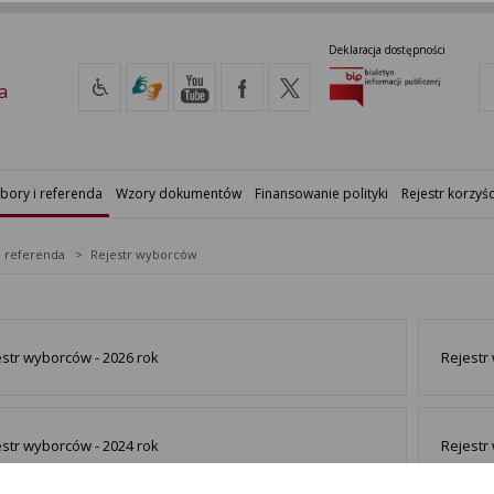
Deklaracja dostępności
a
bory i referenda
Wzory dokumentów
Finansowanie polityki
Rejestr korzyśc
i referenda
Rejestr wyborców
estr wyborców - 2026 rok
Rejestr
estr wyborców - 2024 rok
Rejestr