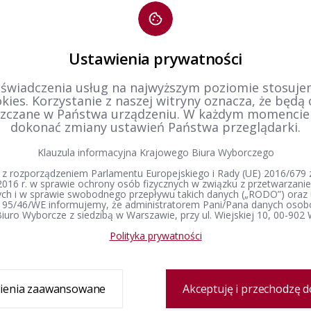
estr wyborców - 2022 rok
Rejestr
Ustawienia prywatności
estr wyborców - 2020 rok
Ulotka 
 świadczenia usług na najwyższym poziomie stosujem
kies. Korzystanie z naszej witryny oznacza, że będą
zczane w Państwa urządzeniu. W każdym momenci
dokonać zmiany ustawień Państwa przeglądarki.
estr wyborców - 2019 rok
Rejestr
Klauzula informacyjna Krajowego Biura Wyborczego
 z rozporządzeniem Parlamentu Europejskiego i Rady (UE) 2016/679 z
2016 r. w sprawie ochrony osób fizycznych w związku z przetwarzan
1
2
3
h i w sprawie swobodnego przepływu takich danych („RODO”) oraz 
 95/46/WE informujemy, że administratorem Pani/Pana danych osob
iuro Wyborcze z siedzibą w Warszawie, przy ul. Wiejskiej 10, 00-902
Polityka prywatności
Delegatura
Prawo wyborcze
Wybory i referenda
Zespół delegatury
Konstytucja Rzeczypospolitej Polskiej​
Wybory Prezydenta 
ienia zaawansowane
Akceptuję i przechodzę d
Polskiej
Sprawozdanie finansowe
Kodeks wyborczy
Wybory do Sejmu i 