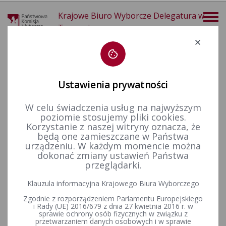
Krajowe Biuro Wyborcze Delegatura w
Tarnowie
Deklaracja dostępności
Ustawienia prywatności
W celu świadczenia usług na najwyższym
poziomie stosujemy pliki cookies.
więcej
Korzystanie z naszej witryny oznacza, że
będą one zamieszczane w Państwa
Wybory i referenda
Wybory do Sejmu i do Senatu
urządzeniu. W każdym momencie można
dokonać zmiany ustawień Państwa
przeglądarki.
Wybory do Sejmu i do Senatu Rzeczypospolitej Polskiej 2023
Klauzula informacyjna Krajowego Biura Wyborczego
r.
Zgodnie z rozporządzeniem Parlamentu Europejskiego
i Rady (UE) 2016/679 z dnia 27 kwietnia 2016 r. w
sprawie ochrony osób fizycznych w związku z
przetwarzaniem danych osobowych i w sprawie
Wybory do Sejmu i do Senatu Rzeczypospolitej Polskiej 2019