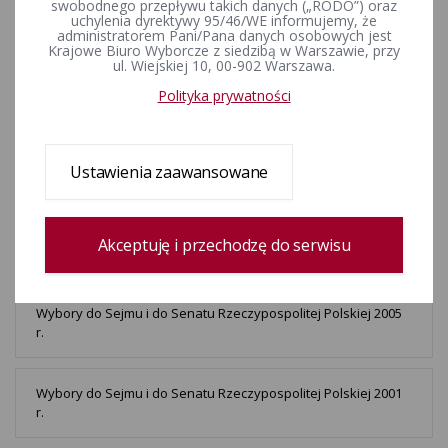
swobodnego przepływu takich danych („RODO”) oraz
r.
uchylenia dyrektywy 95/46/WE informujemy, że
administratorem Pani/Pana danych osobowych jest
Krajowe Biuro Wyborcze z siedzibą w Warszawie, przy
ul. Wiejskiej 10, 00-902 Warszawa.
Wybory do Sejmu i do Senatu Rzeczypospolitej Polskiej 2015
r.
Polityka prywatności
Wybory do Sejmu i do Senatu Rzeczypospolitej Polskiej 2011
Ustawienia zaawansowane
r.
Wybory do Sejmu i do Senatu Rzeczypospolitej Polskiej 2007
Akceptuję i przechodzę do serwisu
r.
Wybory do Sejmu i do Senatu Rzeczypospolitej Polskiej 2005
r.
Wybory do Sejmu i do Senatu Rzeczypospolitej Polskiej 2001
r.