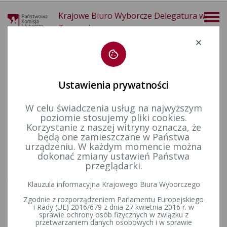
Krajowe Biuro Wyborcze Delegatura w
Tarnowie
Deklaracja dostępności
Ustawienia prywatności
W celu świadczenia usług na najwyższym
poziomie stosujemy pliki cookies.
więcej
Korzystanie z naszej witryny oznacza, że
będą one zamieszczane w Państwa
Dla mediów
Kontakt dla dziennikarzy
urządzeniu. W każdym momencie można
dokonać zmiany ustawień Państwa
przeglądarki.
BIURO PRASOWE
(
kontakt dla dziennikarzy mediów ogólnopolskich
)
tel. 22 243 03 00 wew. 141
Klauzula informacyjna Krajowego Biura Wyborczego
e-mail:
Zgodnie z rozporządzeniem Parlamentu Europejskiego
Pokaż adres e-mail
i Rady (UE) 2016/679 z dnia 27 kwietnia 2016 r. w
sprawie ochrony osób fizycznych w związku z
Biuro Prasowe odpowiada wyłącznie na korespondencję
przetwarzaniem danych osobowych i w sprawie
przesłaną przez dziennikarzy. Korespondencja powinna