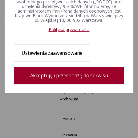
swobodnego przepływu takich danych („RODO”) oraz
wyborczym nr 14 zarządzone na dzień 26 kwietnia 2026 r.
uchylenia dyrektywy 95/46/WE informujemy, że
administratorem Pani/Pana danych osobowych jest
Krajowe Biuro Wyborcze z siedzibą w Warszawie, przy
ul. Wiejskiej 10, 00-902 Warszawa.
Polityka prywatności
Aktualności
Wydarzenia
Informacje
Ustawienia zaawansowane
Wyjaśnienia, stanowiska, komunikaty
Uchwały
Postanowienia
Akceptuję i przechodzę do serwisu
Urzędnicy wyborczy
Okręgi wyborcze i obwody głosowania
Konkurs „Wybieram Wybory”
Archiwum
Komisarz
Delegatura