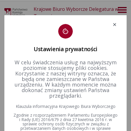
Krajowe Biuro Wyborcze Delegatura w
Tarnowie
Deklaracja dostępności
Ustawienia prywatności
W celu świadczenia usług na najwyższym
poziomie stosujemy pliki cookies.
29-03-2026
Korzystanie z naszej witryny oznacza, że
KALENDARIUM 26-04-2026
będą one zamieszczane w Państwa
urządzeniu. W każdym momencie można
dokonać zmiany ustawień Państwa
24-05-2026
przeglądarki.
Wybory uzupełniające do Rady Miejskiej w Ryglicach w okręgu
Klauzula informacyjna Krajowego Biura Wyborczego
wyborczym nr 13 zarządzone na dzień 26 kwietnia 2026 r.
Zgodnie z rozporządzeniem Parlamentu Europejskiego
i Rady (UE) 2016/679 z dnia 27 kwietnia 2016 r. w
sprawie ochrony osób fizycznych w związku z
przetwarzaniem danych osobowych i w sprawie
Wybory uzupełniające do Rady Gminy w Bolesławiu w okręgu